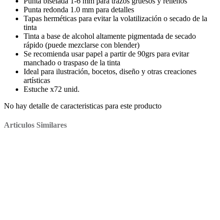
Punta biselada 1-6 mm para trazos gruesos y rellenos
Punta redonda 1.0 mm para detalles
Tapas herméticas para evitar la volatilización o secado de la
tinta
Tinta a base de alcohol altamente pigmentada de secado
rápido (puede mezclarse con blender)
Se recomienda usar papel a partir de 90grs para evitar
manchado o traspaso de la tinta
Ideal para ilustración, bocetos, diseño y otras creaciones
artísticas
Estuche x72 unid.
No hay detalle de caracteristicas para este producto
Articulos Similares
$869,00
Sticker talbot 25 x 14 cm unicornio 4814
$2.300,00
Regla deli metalica 15 cm
$1.800,00
::outlet:: carpeta tandil fibra negra a4/oficio