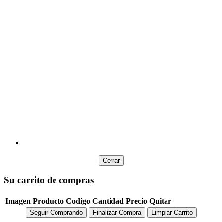
$3.600,00
Repuesto norpac removible a5 rayado 50hj rc81r
$29.100,00
Barras suprabond pistola 1,12x30cm 17u.
$14.200,00
Oleo w&n 37ml blanco titanio
$2.000,00
Sticker dtf uv 11 x 11 patria argentina 03
Cerrar
Su carrito de compras
Imagen
Producto
Codigo
Cantidad
Precio
Quitar
Seguir Comprando
Finalizar Compra
Limpiar Carrito