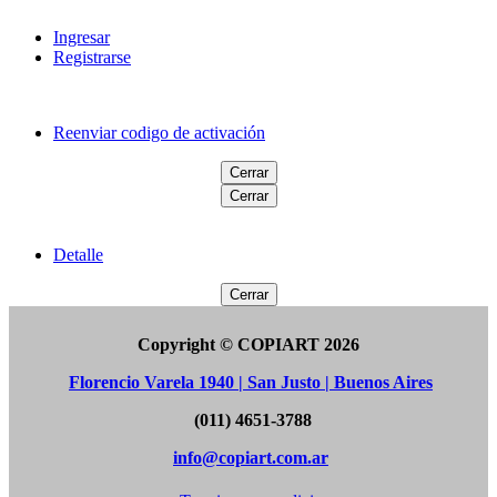
Ingresar
Registrarse
Reenviar codigo de activación
Cerrar
Cerrar
Detalle
Cerrar
Copyright © COPIART 2026
Florencio Varela 1940 | San Justo | Buenos Aires
(011) 4651-3788
info@copiart.com.ar