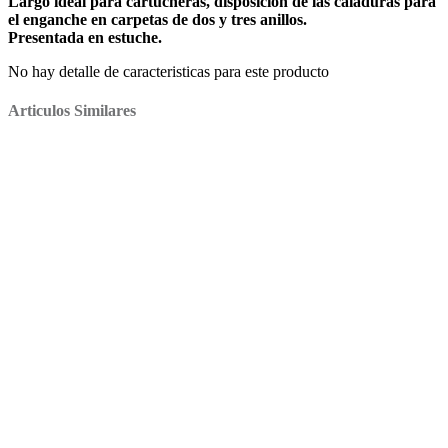
Largo ideal para cartucheras, disposición de las caladuras para
el enganche en carpetas de dos y tres anillos.
Presentada en estuche.
No hay detalle de caracteristicas para este producto
Articulos Similares
$14.500,00
Cuaderno rideo a4 soft 120hjs cuadro 3644/2
$8.500,00
Organizador o-life sujeta libros s-833 ::oferta::
$36.500,00
Marcador lyra aqua brush duo x12 colores
$10.200,00
Revistero acrimet verde citrus 277 ao
$40.700,00
Carpeta vulcano oficio x 4 + estuche
$2.900,00
Resaltador stabilo boss mini pastel amarillo