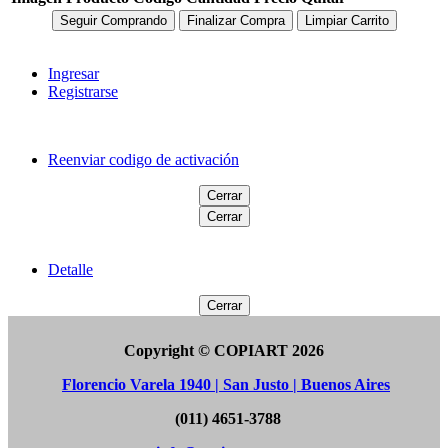
Seguir Comprando
Finalizar Compra
Limpiar Carrito
Ingresar
Registrarse
Reenviar codigo de activación
Cerrar
Cerrar
Detalle
Cerrar
Copyright © COPIART 2026
Florencio Varela 1940 | San Justo | Buenos Aires
(011) 4651-3788