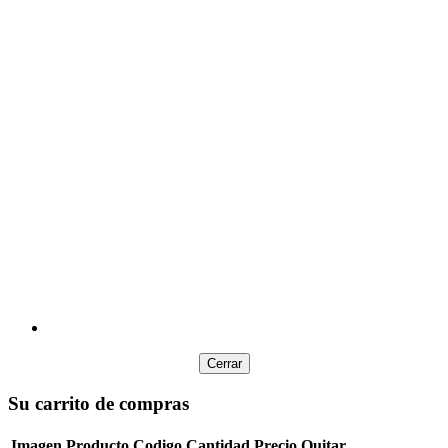
$900,00
Resaltador tratto emphasis amarillo
$12.500,00
Marcador filgo marker 036 x 20 colores sw-m36-e2
$9.100,00
Block artmate a4 160g 30 hjs hssk-a4
$7.950,00
Block artmate watercolor 15 x 20 300 grs hswcc68
$9.900,00
Cartuchera con manija y 2 cierres
Cerrar
Su carrito de compras
Imagen
Producto
Codigo
Cantidad
Precio
Quitar